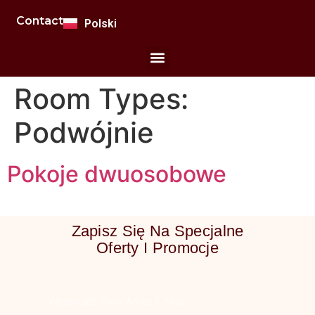
Français
Contact
Polski
Română
Room Types:
Podwójnie
Pokoje dwuosobowe
Zapisz Się Na Specjalne
Oferty I Promocje