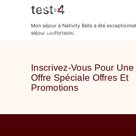
Polski
test 4
Contact
Français
Română
Mon séjour à Nativity Bells a été exceptionne
Accueil
À propos de
Installations
séjour confortable.
Inscrivez-Vous Pour Une
Offre Spéciale Offres Et
Promotions