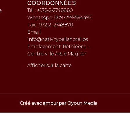
COORDONNÉES
e
Tél. : +972-2-2748880
WhatsApp: 00972599594495
Fax: +972-2 -2748870
Email:
info@nativitybellshotel.ps
Emplacement: Bethléem –
Centre-ville / Rue Magner
Afficher sur la carte
Créé avec amour par
Oyoun Media