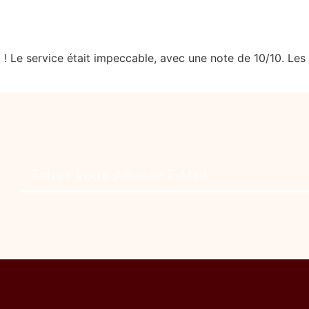
l ! Le service était impeccable, avec une note de 10/10. Le
Où aller à Bethléem
Notre emplacement