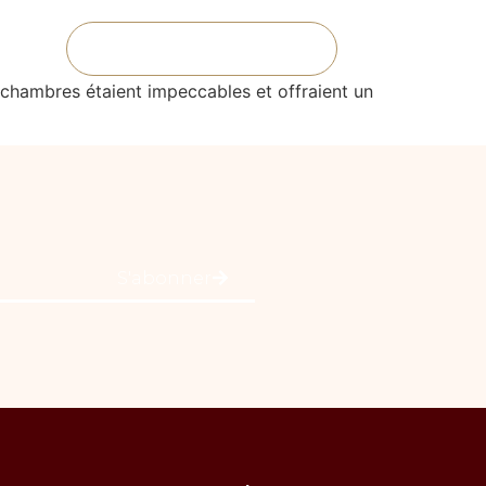
Réserver une chambre
s chambres étaient impeccables et offraient un
S'abonner